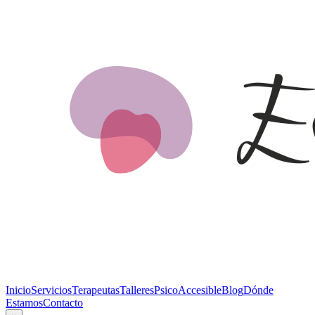
Inicio
Servicios
Terapeutas
Talleres
PsicoAccesible
Blog
Dónde
Estamos
Contacto