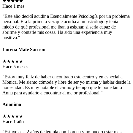
★
★
★
★
★
Hace 1 mes
"Este año decidí acudir a Esencialmente Psicología por un problema
personal. Era la primera vez que acudía a un psicólogo y tenía
miedo de qué profesional me iban a asignar, si sería capaz de
abrirme y contarle mis cosas. Ha sido una experiencia muy
positiva."
Lorena Mate Sarrion
★
★
★
★
★
Hace 5 meses
"Estoy muy feliz de haber encontrado este centro y en especial a
Mónica. Me siento cómoda y libre de ser yo misma y hablar desde la
honestidad. Es muy notable el cariño y tiempo que le pone tanto
Anna para ayudarte a encontrar al mejor profesional."
Anónimo
★
★
★
★
★
Hace 1 año
"Estuve casi 2 años de terapia con Lorena y no puedo estar mas