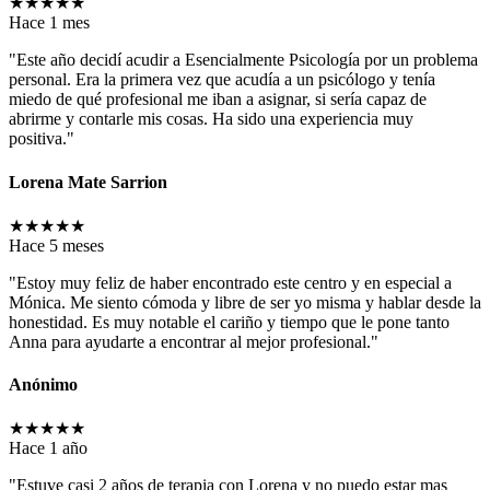
★
★
★
★
★
Hace 1 mes
"Este año decidí acudir a Esencialmente Psicología por un problema
personal. Era la primera vez que acudía a un psicólogo y tenía
miedo de qué profesional me iban a asignar, si sería capaz de
abrirme y contarle mis cosas. Ha sido una experiencia muy
positiva."
Lorena Mate Sarrion
★
★
★
★
★
Hace 5 meses
"Estoy muy feliz de haber encontrado este centro y en especial a
Mónica. Me siento cómoda y libre de ser yo misma y hablar desde la
honestidad. Es muy notable el cariño y tiempo que le pone tanto
Anna para ayudarte a encontrar al mejor profesional."
Anónimo
★
★
★
★
★
Hace 1 año
"Estuve casi 2 años de terapia con Lorena y no puedo estar mas