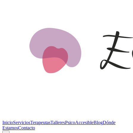
Inicio
Servicios
Terapeutas
Talleres
PsicoAccesible
Blog
Dónde
Estamos
Contacto